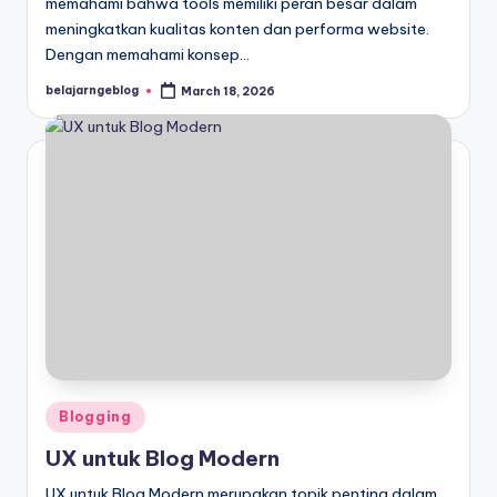
memahami bahwa tools memiliki peran besar dalam
meningkatkan kualitas konten dan performa website.
Dengan memahami konsep…
belajarngeblog
March 18, 2026
Posted
by
Posted
Blogging
in
UX untuk Blog Modern
UX untuk Blog Modern merupakan topik penting dalam