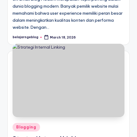
dunia blogging modern. Banyak pemilik website mulai
memahami bahwa user experience memiliki peran besar
dalam meningkatkan kualitas konten dan performa
website. Dengan…
belajarngeblog
March 18, 2026
Posted
by
Posted
Blogging
in