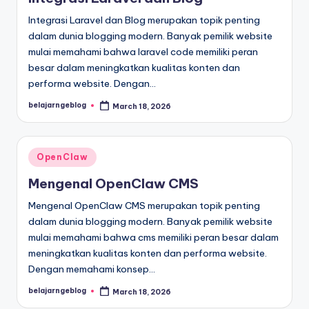
Integrasi Laravel dan Blog merupakan topik penting
dalam dunia blogging modern. Banyak pemilik website
mulai memahami bahwa laravel code memiliki peran
besar dalam meningkatkan kualitas konten dan
performa website. Dengan…
belajarngeblog
March 18, 2026
Posted
by
Posted
OpenClaw
in
Mengenal OpenClaw CMS
Mengenal OpenClaw CMS merupakan topik penting
dalam dunia blogging modern. Banyak pemilik website
mulai memahami bahwa cms memiliki peran besar dalam
meningkatkan kualitas konten dan performa website.
Dengan memahami konsep…
belajarngeblog
March 18, 2026
Posted
by