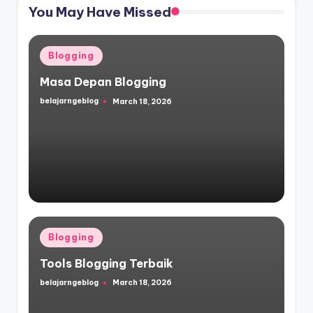
You May Have Missed
Posted
Blogging
in
Masa Depan Blogging
belajarngeblog
March 18, 2026
Posted
by
Posted
Blogging
in
Tools Blogging Terbaik
belajarngeblog
March 18, 2026
Posted
by