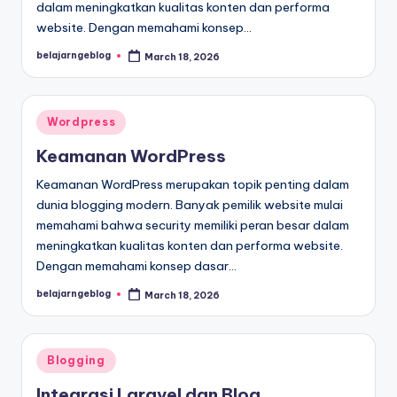
dalam meningkatkan kualitas konten dan performa
website. Dengan memahami konsep…
belajarngeblog
March 18, 2026
Posted
by
Posted
Wordpress
in
Keamanan WordPress
Keamanan WordPress merupakan topik penting dalam
dunia blogging modern. Banyak pemilik website mulai
memahami bahwa security memiliki peran besar dalam
meningkatkan kualitas konten dan performa website.
Dengan memahami konsep dasar…
belajarngeblog
March 18, 2026
Posted
by
Posted
Blogging
in
Integrasi Laravel dan Blog