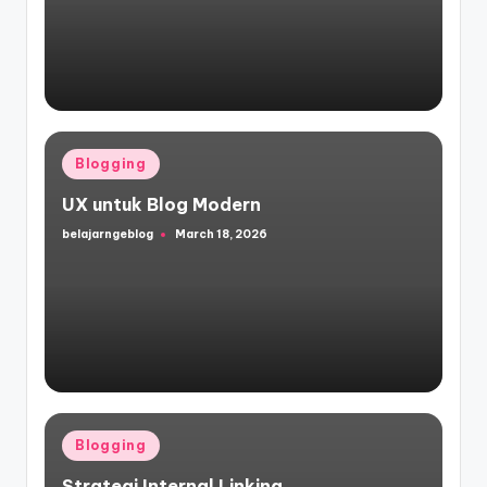
Posted
Blogging
in
UX untuk Blog Modern
belajarngeblog
March 18, 2026
Posted
by
Posted
Blogging
in
Strategi Internal Linking