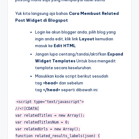
Yuk kita langsung aja bahas
Cara Membuat Related
Post Widget di Blogspot
Login ke akun blogger anda, pilih blog yang
ingin anda edit, klik link
Layout
kemudian
masuk ke
Edit HTML
Jangan lupa centang/tandai/aktifkan
Expand
Widget Templates
Untuk bisa mengedit
template secara keseluruhan.
Masukkan kode script berikut sesudah
tag
<head>
dan sebelum
tag
</head>
seperti dibawah ini:
<script type="text/javascript">
//<![CDATA[
var relatedTitles = new Array();
var relatedTitlesNum = 0;
var relatedUrls = new Array();
function related_results_labels(json) {