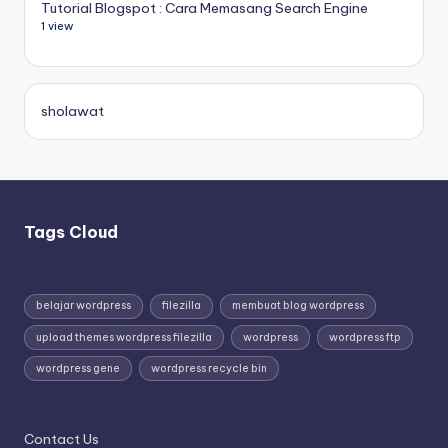
Tutorial Blogspot : Cara Memasang Search Engine
1 view
sholawat
Tags Cloud
belajar wordpress
filezilla
membuat blog wordpress
upload themes wordpress filezilla
wordpress
wordpress ftp
wordpress gene
wordpress recycle bin
Contact Us