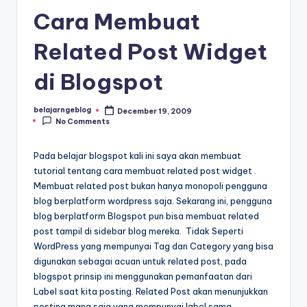
Cara Membuat
Related Post Widget
di Blogspot
belajarngeblog
December 19, 2009
Posted
No Comments
by
Pada belajar blogspot kali ini saya akan membuat
tutorial tentang cara membuat related post widget .
Membuat related post bukan hanya monopoli pengguna
blog berplatform wordpress saja. Sekarang ini, pengguna
blog berplatform Blogspot pun bisa membuat related
post tampil di sidebar blog mereka. Tidak Seperti
WordPress yang mempunyai Tag dan Category yang bisa
digunakan sebagai acuan untuk related post, pada
blogspot prinsip ini menggunakan pemanfaatan dari
Label saat kita posting. Related Post akan menunjukkan
posting mana saja yang mempunyai label sama.