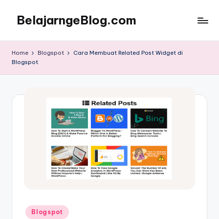
BelajarngeBlog.com
Skip
to
Panduan
content
nge-
Home
Blogspot
Cara Membuat Related Post Widget di
Blog
Blogspot
untuk
pemula
Posted
Blogspot
in