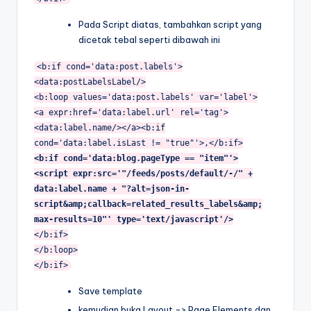
Pada Script diatas, tambahkan script yang
dicetak tebal seperti dibawah ini
<b:if cond='data:post.labels'>
<data:postLabelsLabel/>
<b:loop values='data:post.labels' var='label'>
<a expr:href='data:label.url' rel='tag'>
<data:label.name/></a><b:if
cond='data:label.isLast != "true"'>,</b:if>
<b:if cond='data:blog.pageType == "item"'>
<script expr:src='"/feeds/posts/default/-/" +
data:label.name + "?alt=json-in-
script&amp;callback=related_results_labels&amp;
max-results=10"' type='text/javascript'/>
</b:if>
</b:loop>
</b:if>
Save template
kemudian buka Layout -> Page Elements dan