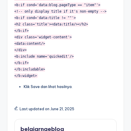
<b:if cond='data:blog.pageType == "item"'>
<!-- only display title if it's non-empty -->
<b:if cond='data:title != ""'>
<h2 class='title'><data:title/></h2>
</b:if>
<div class='widget-content'>
<data:content/>
</div>
<b:include name='quickedit'/>
</b:if>
</b:includable>
</b:widget>
Klik Save dan lihat hasilnya.
Last updated on June 21, 2025
belajarngeblog