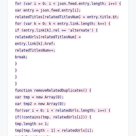
for (var i = 0; i < json.feed.entry.length; i++) {
var entry = json.feed.entry[i];
relatedTitles[relatedTitlesNum] = entry.title.$t;
for (var k = 0; k < entry.link.length; k++) {
if (entry.link[k].rel == 'alternate') {
relatedUrls[relatedTitlesNum] =
entry.link[k].href;
relatedTitlesNum++;
break;
}
}
}
}
function removeRelatedDuplicates() {
var tmp = new Array(0);
var tmp2 = new Array(0);
for(var i = 0; i < relatedUrls.length; i++) {
if(!contains(tmp, relatedUrls[i])) {
tmp.length += 1;
tmp[tmp.length - 1] = relatedUrls[i];