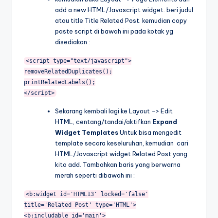
add a new HTML/Javascript widget. beri judul
atau title Title Related Post. kemudian copy
paste script di bawah ini pada kotak yg
disediakan :
<script type="text/javascript">
removeRelatedDuplicates();
printRelatedLabels();
</script>
Sekarang kembali lagi ke Layout -> Edit
HTML,
centang/tandai/aktifkan
Expand
Widget Templates
Untuk bisa mengedit
template secara keseluruhan,
kemudian cari
HTML/Javascript widget Related Post yang
kita add. Tambahkan baris yang berwarna
merah seperti dibawah ini :
<b:widget id='HTML13' locked='false'
title='Related Post' type='HTML'>
<b:includable id='main'>