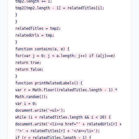
tmp2.length += 1;
tmp2[tmp2.length - 1] = relatedTitles[i];
}
}
relatedTitles = tmp2;
relatedUrls = tmp;
}
function contains(a, e) {
for(var j = 0; j < a.length; j++) if (a[j]==e)
return true;
return false;
}
function printRelatedLabels() {
var r = Math.floor((relatedTitles.length - 1) *
Math.random());
var i = 0;
document.write('<ul>');
while (i < relatedTitles.length && i < 20) {
document.write('<li><a href="' + relatedUrls[r] +
'">' + relatedTitles[r] + '</a></li>');
if (r < relatedTitles.length - 1) {