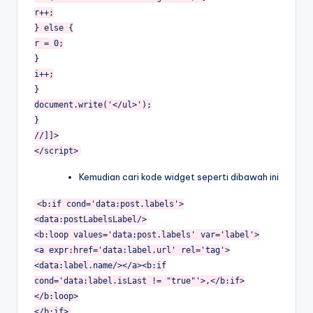
r++;
} else {
r = 0;
}
i++;
}
document.write('</ul>');
}
//]]>
</script>
Kemudian cari kode widget seperti dibawah ini
<b:if cond='data:post.labels'>
<data:postLabelsLabel/>
<b:loop values='data:post.labels' var='label'>
<a expr:href='data:label.url' rel='tag'>
<data:label.name/></a><b:if
cond='data:label.isLast != "true"'>,</b:if>
</b:loop>
</b:if>