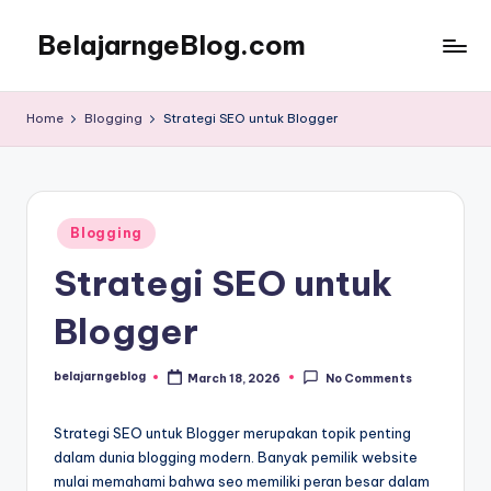
BelajarngeBlog.com
Skip
to
Panduan
content
nge-
Home
Blogging
Strategi SEO untuk Blogger
Blog
untuk
pemula
Posted
Blogging
in
Strategi SEO untuk
Blogger
belajarngeblog
March 18, 2026
No Comments
Posted
by
Strategi SEO untuk Blogger merupakan topik penting
dalam dunia blogging modern. Banyak pemilik website
mulai memahami bahwa seo memiliki peran besar dalam