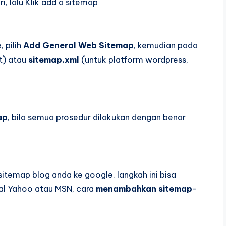
i, lalu Klik add a sitemap
 pilih
Add General Web Sitemap
, kemudian pada
t) atau
sitemap.xml
(untuk platform wordpress,
ap
, bila semua prosedur dilakukan dengan benar
temap blog anda ke google. langkah ini bisa
sal Yahoo atau MSN, cara
menambahkan sitemap
-