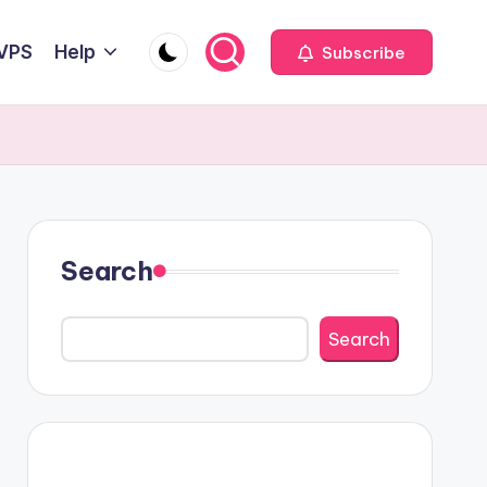
 VPS
Help
Subscribe
Search
Search