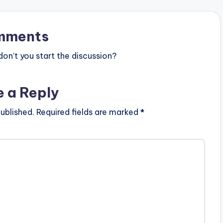
mments
n’t you start the discussion?
e a Reply
ublished.
Required fields are marked
*