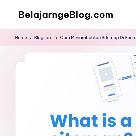
BelajarngeBlog.com
Skip
to
Panduan
content
nge-
Home
Blogspot
Cara Menambahkan Sitemap Di Searc
Blog
untuk
pemula