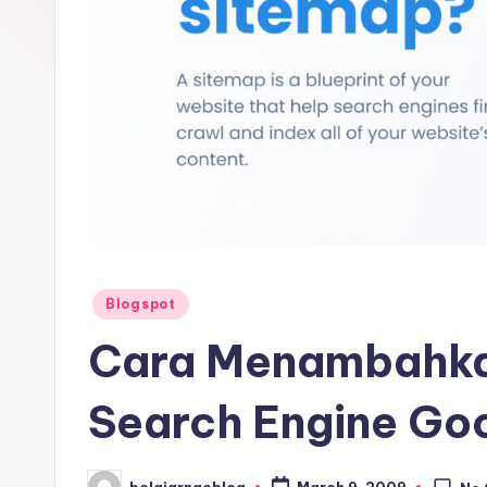
Posted
Blogspot
in
Cara Menambahka
Search Engine Go
belajarngeblog